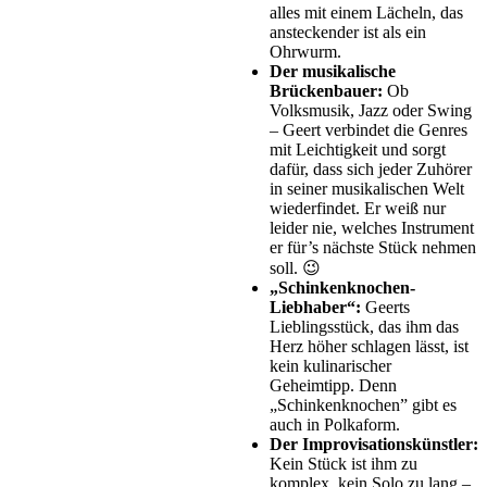
alles mit einem Lächeln, das
ansteckender ist als ein
Ohrwurm.
Der musikalische
Brückenbauer:
Ob
Volksmusik, Jazz oder Swing
– Geert verbindet die Genres
mit Leichtigkeit und sorgt
dafür, dass sich jeder Zuhörer
in seiner musikalischen Welt
wiederfindet. Er weiß nur
leider nie, welches Instrument
er für’s nächste Stück nehmen
soll. 😉
„Schinkenknochen-
Liebhaber“:
Geerts
Lieblingsstück, das ihm das
Herz höher schlagen lässt, ist
kein kulinarischer
Geheimtipp. Denn
„Schinkenknochen” gibt es
auch in Polkaform.
Der Improvisationskünstler:
Kein Stück ist ihm zu
komplex, kein Solo zu lang –