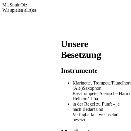
MiaSpuinOiz
Wir spielen all(t)es
Unsere
Besetzung
Instrumente
Klarinette, Trompete/Flügelhor
(Alt-)Saxophon,
Basstrompete, Steirische Harmo
Helikon/Tuba
in der Regel zu Fünft – je
nach Bedarf und
Verfügbarkeit wechselnd
besetzt